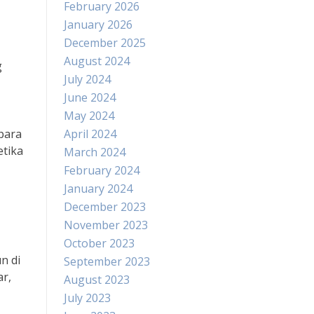
February 2026
January 2026
December 2025
August 2024
g
July 2024
,
June 2024
May 2024
para
April 2024
etika
March 2024
February 2024
January 2024
December 2023
November 2023
October 2023
n di
September 2023
ar,
August 2023
July 2023