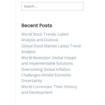
Search
for:
Recent Posts
World Stock Trends: Latest
Analysis and Outlook
Global Stock Market Latest Trend
Analysis
World Recession: Global Impact
and Implementable Solutions
Overcoming Global Inflation
Challenges Amidst Economic
Uncertainty
World Currencies: Their History
and Development