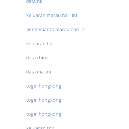
data hk
keluaran macau hari ini
pengeluaran macau hari ini
keluaran hk
data china
data macau
togel hongkong
togel hongkong
togel hongkong
keluaran sdy