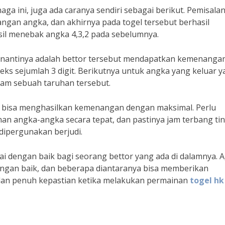
 ini, juga ada caranya sendiri sebagai berikut. Pemisala
gan angka, dan akhirnya pada togel tersebut berhasil
sil menebak angka 4,3,2 pada sebelumnya.
 nantinya adalah bettor tersebut mendapatkan kemenanga
eks sejumlah 3 digit. Berikutnya untuk angka yang keluar 
lam sebuah taruhan tersebut.
 bisa menghasilkan kemenangan dengan maksimal. Perlu
an angka-angka secara tepat, dan pastinya jam terbang tin
dipergunakan berjudi.
i dengan baik bagi seorang bettor yang ada di dalamnya. 
an baik, dan beberapa diantaranya bisa memberikan
dan penuh kepastian ketika melakukan permainan
togel hk