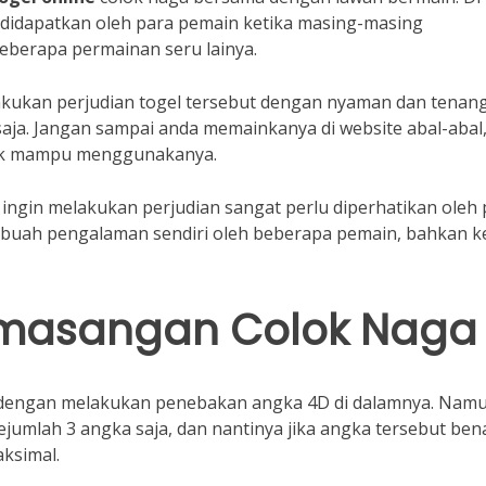
 didapatkan oleh para pemain ketika masing-masing
eberapa permainan seru lainya.
akukan perjudian togel tersebut dengan nyaman dan tenan
 saja. Jangan sampai anda memainkanya di website abal-abal
dak mampu menggunakanya.
ingin melakukan perjudian sangat perlu diperhatikan oleh 
ebuah pengalaman sendiri oleh beberapa pemain, bahkan k
emasangan Colok Naga
, dengan melakukan penebakan angka 4D di dalamnya. Namu
jumlah 3 angka saja, dan nantinya jika angka tersebut ben
ksimal.