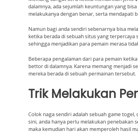
dalamnya, ada sejumlah keuntungan yang bisa
melakukanya dengan benar, serta mendapati b
Namun bagi anda sendiri sebenarnya bisa mel
ketika berada di sebuah situs yang terpercaya
sehingga menjadikan para pemain merasa ti
Beberapa pengalaman dari para pemain ketika 
bettor di dalamnya. Karena memang menjadi s
mereka berada di sebuah permainan tersebut.
Trik Melakukan P
Colok naga sendiri adalah sebuah game togel
sini, anda hanya perlu melakukan penebakan se
maka kemudian hari akan memperoleh hasil ma