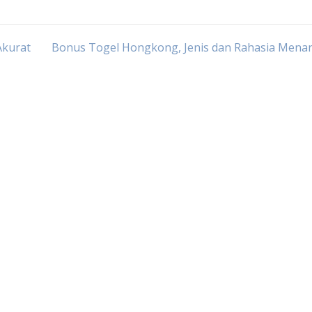
Akurat
Bonus Togel Hongkong, Jenis dan Rahasia Mena