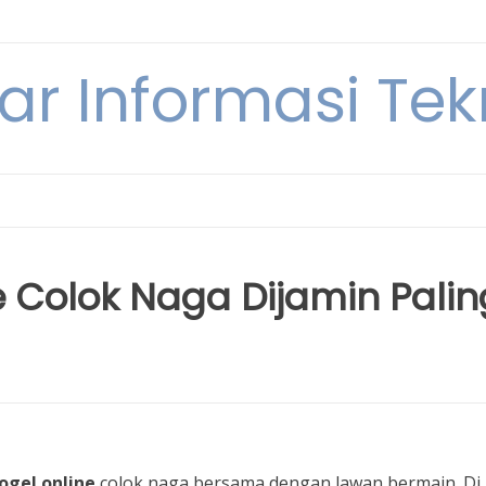
ar Informasi Te
e Colok Naga Dijamin Palin
ogel online
colok naga bersama dengan lawan bermain. Di