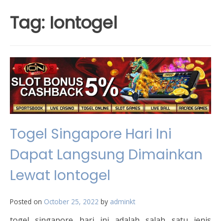
Tag:
Iontogel
Togel Singapore Hari Ini
Dapat Langsung Dimainkan
Lewat Iontogel
Posted on
October 25, 2022
by
adminkt
togel singapore hari ini adalah salah satu jenis