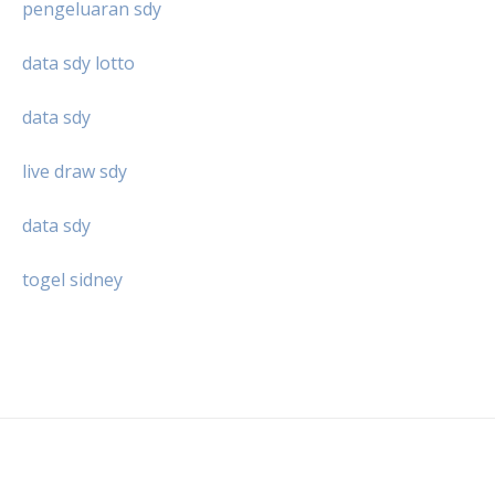
pengeluaran sdy
data sdy lotto
data sdy
live draw sdy
data sdy
togel sidney