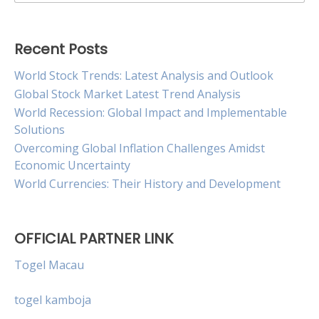
for:
Recent Posts
World Stock Trends: Latest Analysis and Outlook
Global Stock Market Latest Trend Analysis
World Recession: Global Impact and Implementable
Solutions
Overcoming Global Inflation Challenges Amidst
Economic Uncertainty
World Currencies: Their History and Development
OFFICIAL PARTNER LINK
Togel Macau
togel kamboja