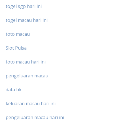
togel sgp hari ini
togel macau hari ini
toto macau
Slot Pulsa
toto macau hari ini
pengeluaran macau
data hk
keluaran macau hari ini
pengeluaran macau hari ini