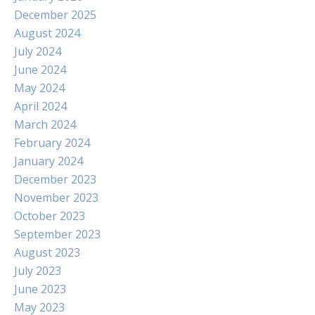
December 2025
August 2024
July 2024
June 2024
May 2024
April 2024
March 2024
February 2024
January 2024
December 2023
November 2023
October 2023
September 2023
August 2023
July 2023
June 2023
May 2023