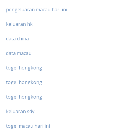
pengeluaran macau hari ini
keluaran hk
data china
data macau
togel hongkong
togel hongkong
togel hongkong
keluaran sdy
togel macau hari ini