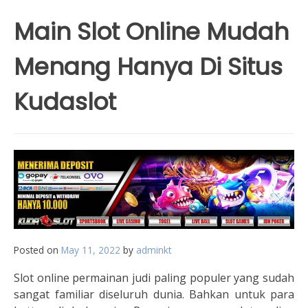
Main Slot Online Mudah
Menang Hanya Di Situs
Kudaslot
Posted on
May 11, 2022
by
adminkt
Slot online permainan judi paling populer yang sudah
sangat familiar diseluruh dunia. Bahkan untuk para