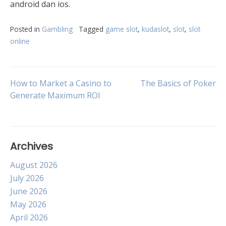
android dan ios.
Posted in
Gambling
Tagged
game slot
,
kudaslot
,
slot
,
slot
online
Post
How to Market a Casino to
The Basics of Poker
Generate Maximum ROI
navigation
Archives
August 2026
July 2026
June 2026
May 2026
April 2026