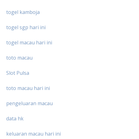
togel kamboja
togel sgp hari ini
togel macau hari ini
toto macau
Slot Pulsa
toto macau hari ini
pengeluaran macau
data hk
keluaran macau hari ini